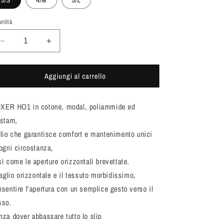
r
3/S
4/M
5/L
g
a
ntità
r
f
a
i
Diminuisci
Aumenta
quantità
f
quantità
c
per
per
i
a
Aggiungi al carrello
HOM
HOM
c
-
-
BOXER
BOXER
a
XER HO1 in cotone, modal, poliammide ed
H01
H01
-
-
astam,
BLU
BLU
glio che garantisce comfort e mantenimento unici
 ogni circostanza,
ì come le aperture orizzontali brevettate.
taglio orizzontale e il tessuto morbidissimo,
nsentire l'apertura con un semplice gesto verso il
sso.
nza dover abbassare tutto lo slip