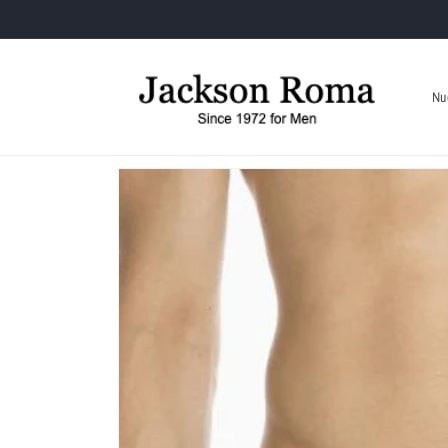
Vai
direttamente
ai contenuti
Nu
Passa alle
informazioni
sul prodotto