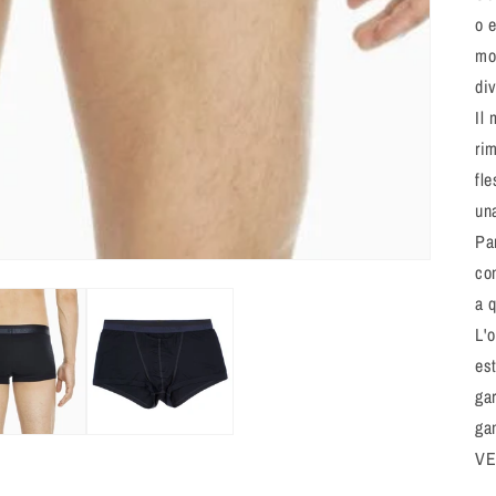
o e
mo
di
Il
ri
fl
una
Pa
co
a 
L'o
es
ga
ga
VE