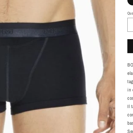
Qua
BO
el
ta
in
cos
Il 
co
ba
Se