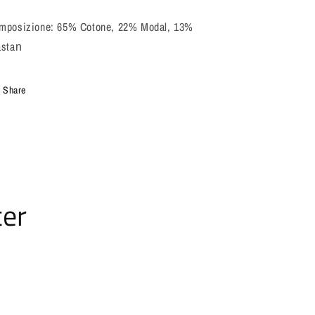
mposizione: 65% Cotone, 22% Modal, 13%
asta
n
Share
ter