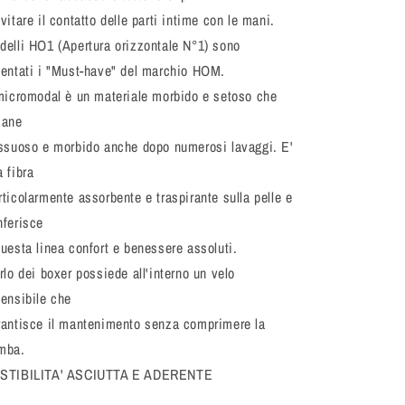
vitare il contatto delle parti intime con le mani.
delli HO1 (Apertura orizzontale N°1) sono
ventati i "Must-have" del marchio HOM.
 micromodal è un materiale morbido e setoso che
mane
essuoso e morbido anche dopo numerosi lavaggi. E'
 fibra
rticolarmente assorbente e traspirante sulla pelle e
nferisce
questa linea confort e benessere assoluti.
rlo dei boxer possiede all'interno un velo
tensibile che
rantisce il mantenimento senza comprimere la
mba.
STIBILITA' ASCIUTTA E ADERENTE