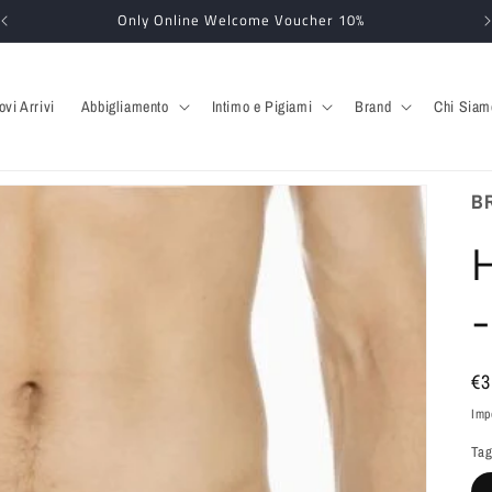
Only Online Welcome Voucher 10%
ovi Arrivi
Abbigliamento
Intimo e Pigiami
Brand
Chi Siam
B
Pr
€3
di
Imp
li
Tag